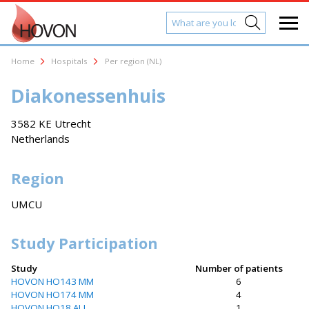
Home
Hospitals
Per region (NL)
Diakonessenhuis
3582 KE Utrecht
Netherlands
Region
UMCU
Study Participation
Study
Number of patients
HOVON HO143 MM
6
HOVON HO174 MM
4
HOVON HO18 ALL
1