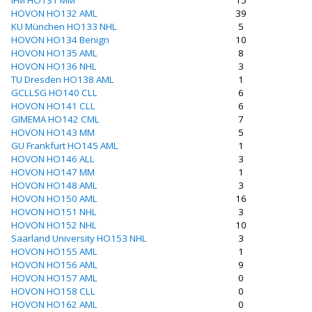
IFM HO131 MM
15
HOVON HO132 AML
39
KU München HO133 NHL
5
HOVON HO134 Benign
10
HOVON HO135 AML
8
HOVON HO136 NHL
3
TU Dresden HO138 AML
1
GCLLSG HO140 CLL
6
HOVON HO141 CLL
6
GIMEMA HO142 CML
7
HOVON HO143 MM
5
GU Frankfurt HO145 AML
1
HOVON HO146 ALL
3
HOVON HO147 MM
1
HOVON HO148 AML
3
HOVON HO150 AML
16
HOVON HO151 NHL
3
HOVON HO152 NHL
10
Saarland University HO153 NHL
3
HOVON HO155 AML
1
HOVON HO156 AML
9
HOVON HO157 AML
0
HOVON HO158 CLL
0
HOVON HO162 AML
0