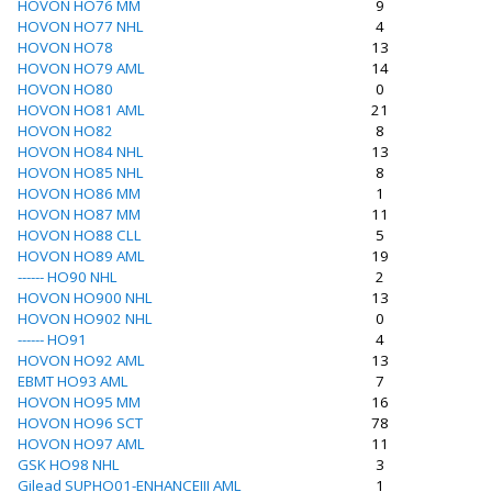
HOVON HO76 MM
9
HOVON HO77 NHL
4
HOVON HO78
13
HOVON HO79 AML
14
HOVON HO80
0
HOVON HO81 AML
21
HOVON HO82
8
HOVON HO84 NHL
13
HOVON HO85 NHL
8
HOVON HO86 MM
1
HOVON HO87 MM
11
HOVON HO88 CLL
5
HOVON HO89 AML
19
------ HO90 NHL
2
HOVON HO900 NHL
13
HOVON HO902 NHL
0
------ HO91
4
HOVON HO92 AML
13
EBMT HO93 AML
7
HOVON HO95 MM
16
HOVON HO96 SCT
78
HOVON HO97 AML
11
GSK HO98 NHL
3
Gilead SUPHO01-ENHANCEIII AML
1